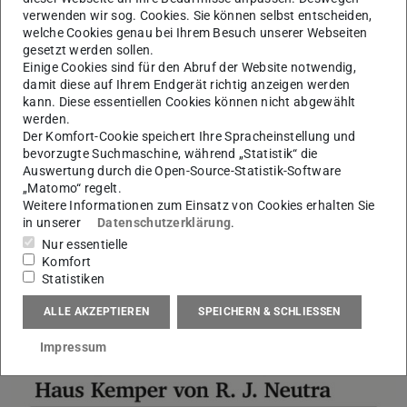
verwenden wir sog. Cookies. Sie können selbst entscheiden,
hervorragende Analyse des ausgewerteten
welche Cookies genau bei Ihrem Besuch unserer Webseiten
Archivmaterials auszeichnet.Durch ihre wissenschaftlich
gesetzt werden sollen.
adäquate und zugleich allgemein verständliche
Einige Cookies sind für den Abruf der Website notwendig,
damit diese auf Ihrem Endgerät richtig anzeigen werden
Aufbereitung Ihrer Erkenntnisse leistet sie für die
kann. Diese essentiellen Cookies können nicht abgewählt
originalgetreue Instandsetzung des Gebäudes eine
werden.
Der Komfort-Cookie speichert Ihre Spracheinstellung und
wichtige Grundlagenarbeit. Die Arbeit von Frau Speicher
bevorzugte Suchmaschine, während „Statistik“ die
ist daher auch ein hervorragendes Beispiel für den
Auswertung durch die Open-Source-Statistik-Software
direkten Bezug zwischen wissenschaftlicher Forschung
„Matomo“ regelt.
Weitere Informationen zum Einsatz von Cookies erhalten Sie
und Praxis in der Architektur.
in unserer
Datenschutzerklärung
.
Nur essentielle
Komfort
Statistiken
ALLE AKZEPTIEREN
SPEICHERN & SCHLIESSEN
Impressum