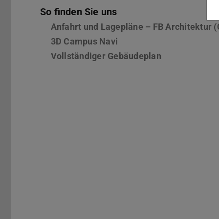
So finden Sie uns
Anfahrt und Lagepläne – FB Architektur 
3D Campus Navi
Vollständiger Gebäudeplan
(PDF-Datei)
(wird in neue