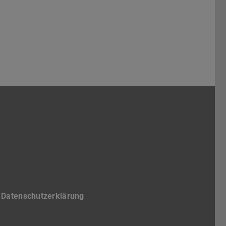
 Architektur
reichs Architektur
achbereichs Architektur
l des Fachbereichs Architektur
Kanal des Fachbereichs Architektur
fokanal für Studierende der TUDa
Datenschutzerklärung