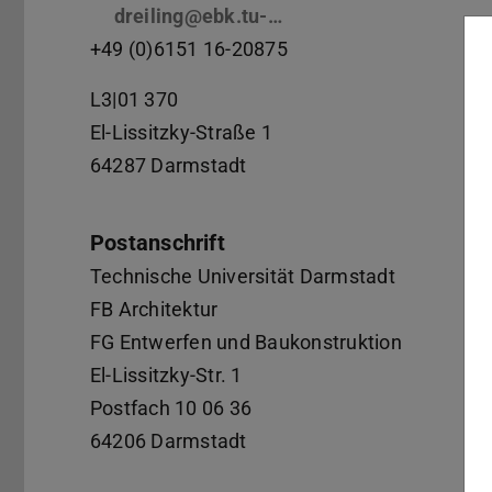
dreiling@ebk.tu-…
+49 (0)6151 16-20875
L3|01 370
El-Lissitzky-Straße 1
64287 Darmstadt
Postanschrift
Technische Universität Darmstadt
FB Architektur
FG Entwerfen und Baukonstruktion
El-Lissitzky-Str. 1
Postfach 10 06 36
64206 Darmstadt