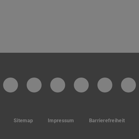
Facebook-Seite des Fachbereichs
Instagram-Seite des Fachbe
YouTube-Kanal des F
LinkedIn-Profi
Twitter-
In
Sitemap
Impressum
Barrierefreiheit